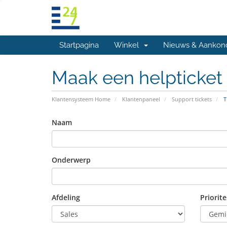
Startpagina
Winkel
Nieuws & Aankon
Maak een helpticket
Klantensysteem Home
Klantenpaneel
Support tickets
T
Naam
Onderwerp
Afdeling
Priorite