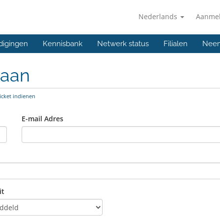
Nederlands
Aanme
digingen
Kennisbank
Netwerk status
Filialen
Neem
 aan
icket indienen
E-mail Adres
it