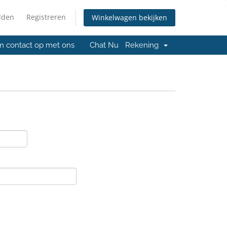
lden
Registreren
Winkelwagen bekijken
 contact op met ons
Chat Nu
Rekening