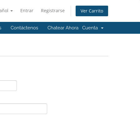
añol
Entrar
Registrarse
Ver Carrito
s
Contáctenos
Chatear Ahora
Cuenta