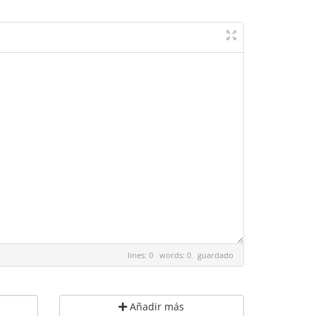
lines: 0 words: 0
guardado
Añadir más