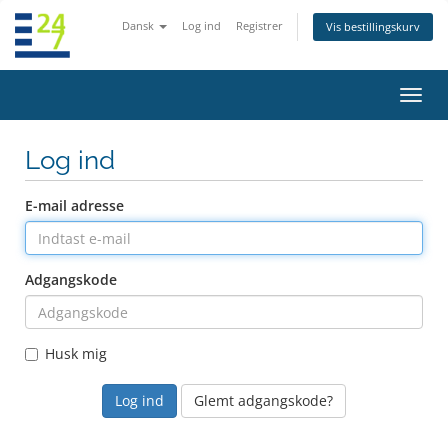
Dansk
Log ind
Registrer
Vis bestillingskurv
Skift
navig
Log ind
E-mail adresse
Adgangskode
Husk mig
Glemt adgangskode?