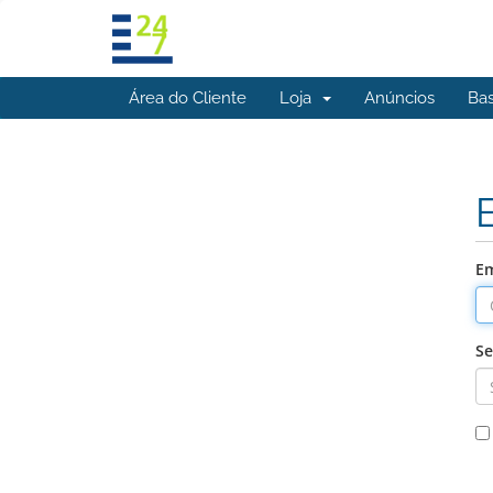
Área do Cliente
Loja
Anúncios
Ba
Em
S