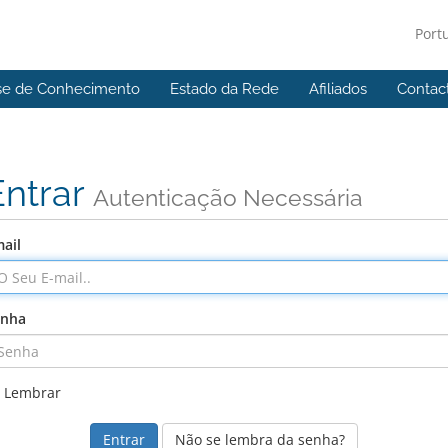
Port
se de Conhecimento
Estado da Rede
Afiliados
Contac
Entrar
Autenticação Necessária
ail
enha
Lembrar
Não se lembra da senha?