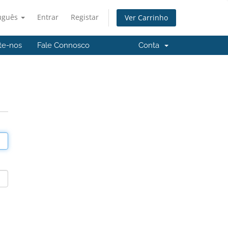
uguês
Entrar
Registar
Ver Carrinho
te-nos
Fale Connosco
Conta