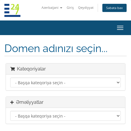
Azerbaijani
Giriş
Qeydiyyat
Səbətə bax
Naviq
keçid
Domen adınızı seçin...
Kateqoriyalar
Əməliyyatlar