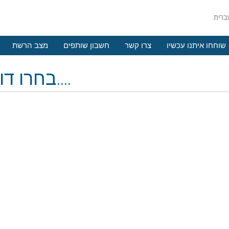
שוחחו איתנו עכשיו
צרו קשר
חשבון שותפים
מצב הרשת
בחרו דומיין....