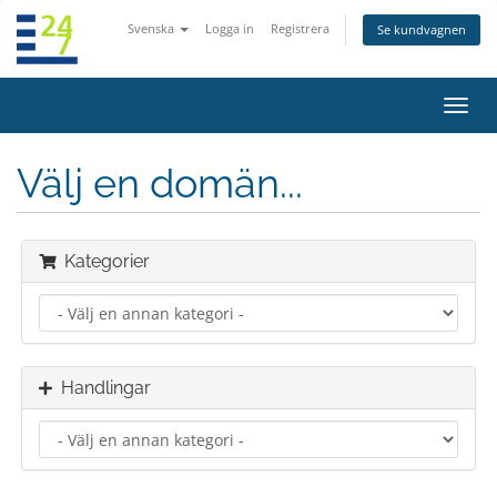
Svenska
Logga in
Registrera
Se kundvagnen
Växla
navig
Välj en domän...
Kategorier
Handlingar