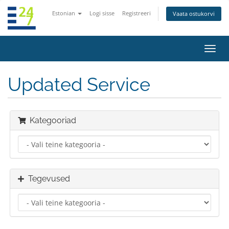
Estonian
Logi sisse
Registreeri
Vaata ostukorvi
Lülit
navig
Updated Service
Kategooriad
Tegevused