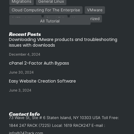
Migrations
General Linux
Cloud Computing For The Enterprise
VMware
247Rack News
Cloud Talk
Uncategorized
All Tutorial
Recent Posts
Downloading VMware products and troubleshooting
issues with downloads
December 4, 2024
cPanel 2-Factor Auth Bypass
June 30, 2024
Easy Website Creation Software
June 3, 2024
Contact Info
73 Wave St, Ste # 6 Staten Island, NY 10303 USA Toll Free:
1844 247 RACK (7225) Local: 1619 RACK247 E-mail :
info@247rack.com