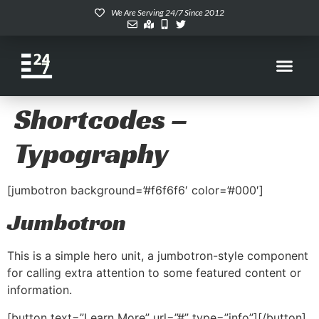
We Are Serving 24/7 Since 2012
Shortcodes –
Typography
[jumbotron background=’#f6f6f6′ color=’#000′]
Jumbotron
This is a simple hero unit, a jumbotron-style component
for calling extra attention to some featured content or
information.
[button text=”Learn More” url=”#” type=”info”][/button]