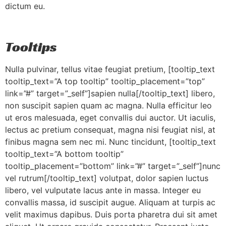
dictum eu.
Tooltips
Nulla pulvinar, tellus vitae feugiat pretium, [tooltip_text
tooltip_text=”A top tooltip” tooltip_placement=”top”
link=”#” target=”_self”]sapien nulla[/tooltip_text] libero,
non suscipit sapien quam ac magna. Nulla efficitur leo
ut eros malesuada, eget convallis dui auctor. Ut iaculis,
lectus ac pretium consequat, magna nisi feugiat nisl, at
finibus magna sem nec mi. Nunc tincidunt, [tooltip_text
tooltip_text=”A bottom tooltip”
tooltip_placement=”bottom” link=”#” target=”_self”]nunc
vel rutrum[/tooltip_text] volutpat, dolor sapien luctus
libero, vel vulputate lacus ante in massa. Integer eu
convallis massa, id suscipit augue. Aliquam at turpis ac
velit maximus dapibus. Duis porta pharetra dui sit amet