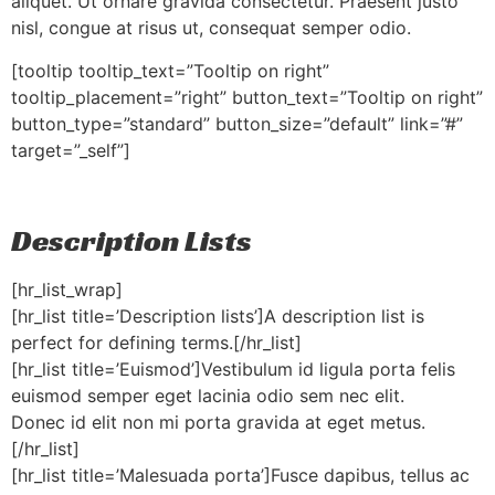
aliquet. Ut ornare gravida consectetur. Praesent justo
nisl, congue at risus ut, consequat semper odio.
[tooltip tooltip_text=”Tooltip on right”
tooltip_placement=”right” button_text=”Tooltip on right”
button_type=”standard” button_size=”default” link=”#”
target=”_self”]
Description Lists
[hr_list_wrap]
[hr_list title=’Description lists’]A description list is
perfect for defining terms.[/hr_list]
[hr_list title=’Euismod’]Vestibulum id ligula porta felis
euismod semper eget lacinia odio sem nec elit.
Donec id elit non mi porta gravida at eget metus.
[/hr_list]
[hr_list title=’Malesuada porta’]Fusce dapibus, tellus ac