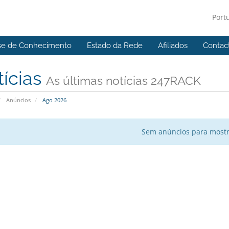
Port
se de Conhecimento
Estado da Rede
Afiliados
Contac
tícias
As últimas notícias 247RACK
Anúncios
Ago 2026
Sem anúncios para most