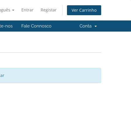
uguês
Entrar
Registar
Ver Carrinho
te-nos
Fale Connosco
Conta
rar