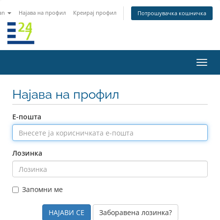
an
Најава на профил
Креирај профил
Потрошувачка кошничка
Вклу
ја
нави
Најава на профил
Е-пошта
Лозинка
Запомни ме
Заборавена лозинка?