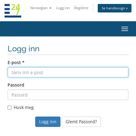
Norwegian
Logg inn
Registrer
Se handlevogn »
Bytt
navig
Logg inn
E-post *
Passord
Husk meg
Glemt Passord?