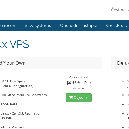
Čeština
e řešení
Stav systému
Obchodní zástupci
Kontaktujte
ux VPS
ld Your Own
Delu
Začínáme od
50 GB Disk Space
6
$49.95 USD
(Raid 6 Configuration)
(
Měsíčně
500 GB of Premium Bandwidth
6
Objednat
1.5GB RAM
2
Linux - CentOS, Red Hat or
L
Ubuntu
U
24x7 FTP access
2