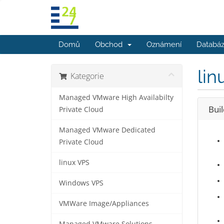
Domů
Obchod
Oznámení
Databáz
lin
Kategorie
Managed VMware High Availabilty
Bui
Private Cloud
Managed VMware Dedicated
Private Cloud
linux VPS
Windows VPS
VMWare Image/Appliances