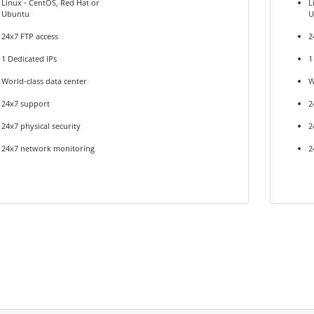
Linux - CentOS, Red Hat or
L
Ubuntu
U
24x7 FTP access
2
1 Dedicated IPs
1
World-class data center
W
24x7 support
2
24x7 physical security
2
24x7 network monitoring
2