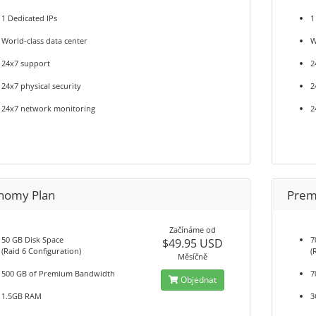
1 Dedicated IPs
1
World-class data center
W
24x7 support
2
24x7 physical security
2
24x7 network monitoring
2
nomy Plan
Prem
Začínáme od
50 GB Disk Space
7
$49.95 USD
(Raid 6 Configuration)
(
Měsíčně
500 GB of Premium Bandwidth
7
Objednat
1.5GB RAM
3