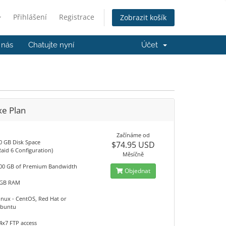
Přihlášení
Registrace
Zobrazit košík
 nás
Chatujte nyní
Účet
xe Plan
Začínáme od
0 GB Disk Space
$74.95 USD
Raid 6 Configuration)
Měsíčně
00 GB of Premium Bandwidth
Objednat
GB RAM
inux - CentOS, Red Hat or
buntu
4x7 FTP access