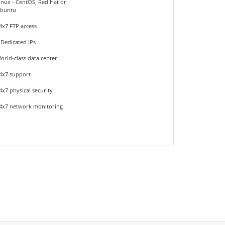
inux - CentOS, Red Hat or
buntu
4x7 FTP access
 Dedicated IPs
orld-class data center
4x7 support
4x7 physical security
4x7 network monitoring