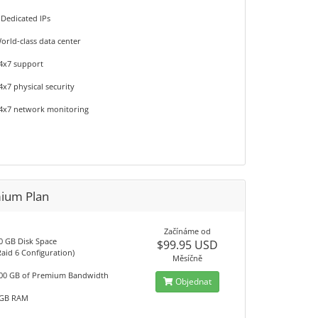
 Dedicated IPs
orld-class data center
4x7 support
4x7 physical security
4x7 network monitoring
ium Plan
Začínáme od
0 GB Disk Space
$99.95 USD
Raid 6 Configuration)
Měsíčně
00 GB of Premium Bandwidth
Objednat
GB RAM