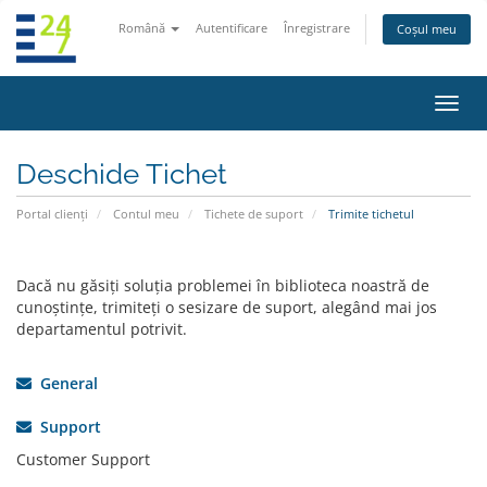
Română
Autentificare
Înregistrare
Coșul meu
Navi
Toggl
Deschide Tichet
Portal clienți
Contul meu
Tichete de suport
Trimite tichetul
Dacă nu găsiți soluția problemei în biblioteca noastră de
cunoștințe, trimiteți o sesizare de suport, alegând mai jos
departamentul potrivit.
General
Support
Customer Support