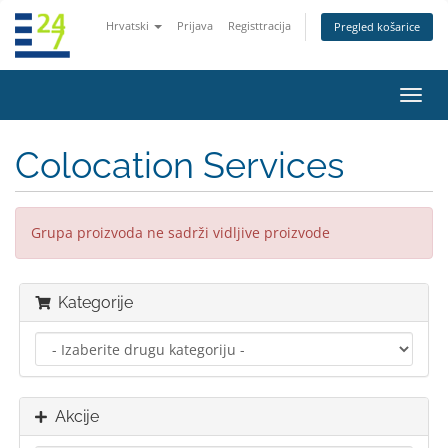
Hrvatski
Prijava
Registtracija
Pregled košarice
Preba
navig
Colocation Services
Grupa proizvoda ne sadrži vidljive proizvode
Kategorije
Akcije