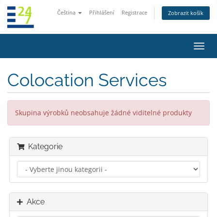
Čeština
Přihlášení
Registrace
Zobrazit košík
Přep
navig
Colocation Services
Skupina výrobků neobsahuje žádné viditelné produkty
Kategorie
Akce