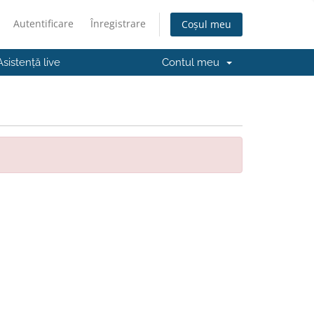
Autentificare
Înregistrare
Coșul meu
Asistență live
Contul meu