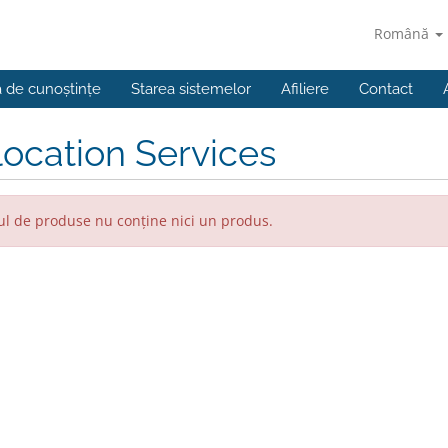
Română
a de cunoștințe
Starea sistemelor
Afiliere
Contact
ocation Services
l de produse nu conține nici un produs.