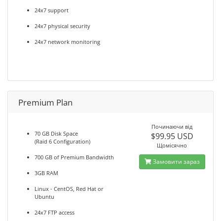
24x7 support
24x7 physical security
24x7 network monitoring
Premium Plan
Починаючи від
70 GB Disk Space
$99.95 USD
(Raid 6 Configuration)
Щомісячно
700 GB of Premium Bandwidth
Замовити зараз
3GB RAM
Linux - CentOS, Red Hat or
Ubuntu
24x7 FTP access