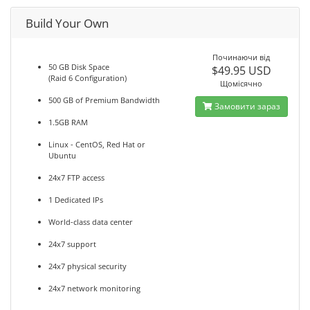
Build Your Own
Починаючи від
50 GB Disk Space
$49.95 USD
(Raid 6 Configuration)
Щомісячно
500 GB of Premium Bandwidth
Замовити зараз
1.5GB RAM
Linux - CentOS, Red Hat or
Ubuntu
24x7 FTP access
1 Dedicated IPs
World-class data center
24x7 support
24x7 physical security
24x7 network monitoring