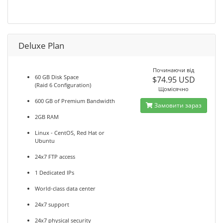
Deluxe Plan
Починаючи від
60 GB Disk Space
$74.95 USD
(Raid 6 Configuration)
Щомісячно
600 GB of Premium Bandwidth
Замовити зараз
2GB RAM
Linux - CentOS, Red Hat or
Ubuntu
24x7 FTP access
1 Dedicated IPs
World-class data center
24x7 support
24x7 physical security