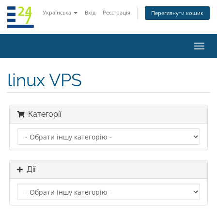
Українська
Вхід
Реєстрація
Переглянути кошик
Пере
наві
linux VPS
Категорії
Дії