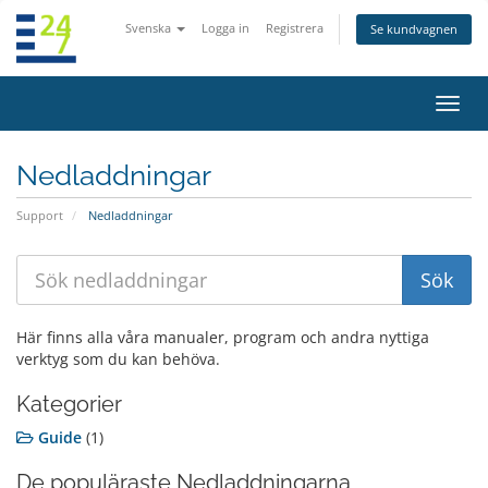
Svenska
Logga in
Registrera
Se kundvagnen
Växla
navig
Nedladdningar
Support
Nedladdningar
Här finns alla våra manualer, program och andra nyttiga
verktyg som du kan behöva.
Kategorier
Guide
(1)
De populäraste Nedladdningarna