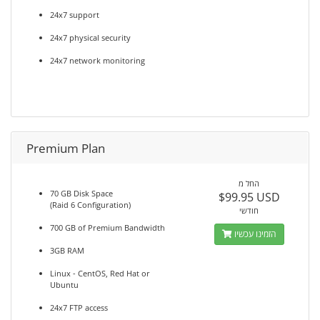
24x7 support
24x7 physical security
24x7 network monitoring
Premium Plan
החל מ
70 GB Disk Space
$99.95 USD
(Raid 6 Configuration)
חודשי
700 GB of Premium Bandwidth
הזמינו עכשיו
3GB RAM
Linux - CentOS, Red Hat or
Ubuntu
24x7 FTP access