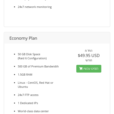
24x7 network monitoring
Economy Plan
החל מ
50 GB Disk Space
$49.95 USD
(Raid 6 Configuration)
חודשי
500 GB of Premium Bandwidth
הזמינו עכשיו
1.5GB RAM
Linux - CentOS, Red Hat or
Ubuntu
24x7 FTP access
1 Dedicated IPs
World-class data center