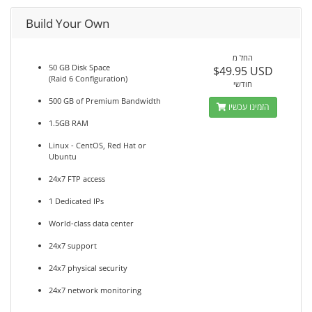
Build Your Own
החל מ
50 GB Disk Space
$49.95 USD
(Raid 6 Configuration)
חודשי
500 GB of Premium Bandwidth
הזמינו עכשיו
1.5GB RAM
Linux - CentOS, Red Hat or
Ubuntu
24x7 FTP access
1 Dedicated IPs
World-class data center
24x7 support
24x7 physical security
24x7 network monitoring