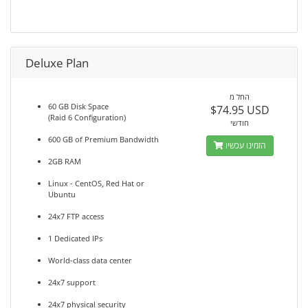
Deluxe Plan
החל מ
60 GB Disk Space
$74.95 USD
(Raid 6 Configuration)
חודשי
600 GB of Premium Bandwidth
הזמינו עכשיו
2GB RAM
Linux - CentOS, Red Hat or
Ubuntu
24x7 FTP access
1 Dedicated IPs
World-class data center
24x7 support
24x7 physical security