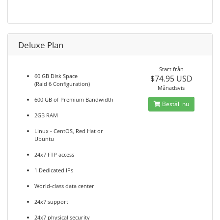
Deluxe Plan
Start från
60 GB Disk Space
$74.95 USD
(Raid 6 Configuration)
Månadsvis
600 GB of Premium Bandwidth
Beställ nu
2GB RAM
Linux - CentOS, Red Hat or
Ubuntu
24x7 FTP access
1 Dedicated IPs
World-class data center
24x7 support
24x7 physical security