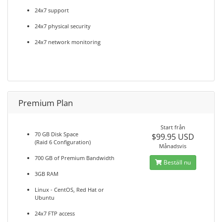
24x7 support
24x7 physical security
24x7 network monitoring
Premium Plan
Start från
70 GB Disk Space
$99.95 USD
(Raid 6 Configuration)
Månadsvis
700 GB of Premium Bandwidth
Beställ nu
3GB RAM
Linux - CentOS, Red Hat or
Ubuntu
24x7 FTP access