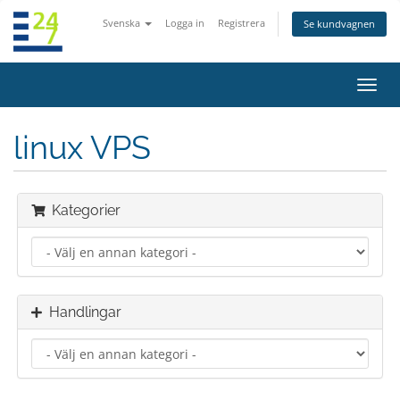
Svenska
Logga in
Registrera
Se kundvagnen
Växla
navig
linux VPS
Kategorier
Handlingar