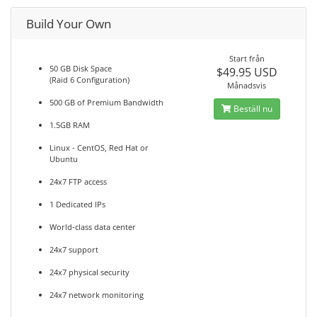
Build Your Own
Start från
50 GB Disk Space
$49.95 USD
(Raid 6 Configuration)
Månadsvis
500 GB of Premium Bandwidth
Beställ nu
1.5GB RAM
Linux - CentOS, Red Hat or
Ubuntu
24x7 FTP access
1 Dedicated IPs
World-class data center
24x7 support
24x7 physical security
24x7 network monitoring