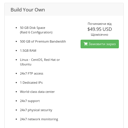
Build Your Own
Починаючи від
50 GB Disk Space
$49.95 USD
(Raid 6 Configuration)
Щомісячно
500 GB of Premium Bandwidth
Замовити зараз
1.5GB RAM
Linux - CentOS, Red Hat or
Ubuntu
24x7 FTP access
1 Dedicated IPs
World-class data center
24x7 support
24x7 physical security
24x7 network monitoring