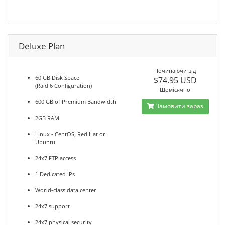
Deluxe Plan
Починаючи від
60 GB Disk Space
$74.95 USD
(Raid 6 Configuration)
Щомісячно
600 GB of Premium Bandwidth
Замовити зараз
2GB RAM
Linux - CentOS, Red Hat or
Ubuntu
24x7 FTP access
1 Dedicated IPs
World-class data center
24x7 support
24x7 physical security