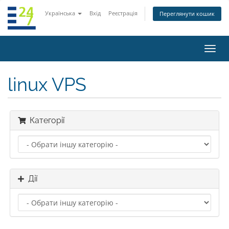
Українська
Вхід
Реєстрація
Переглянути кошик
Пере
наві
linux VPS
Категорії
Дії