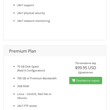
24x7 support
24x7 physical security
24x7 network monitoring
Premium Plan
Починаючи від
70 GB Disk Space
$99.95 USD
(Raid 6 Configuration)
Щомісячно
700 GB of Premium Bandwidth
Замовити зараз
3GB RAM
Linux - CentOS, Red Hat or
Ubuntu
24x7 FTP access